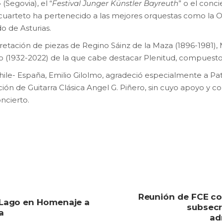
» (Segovia), el “
Festival Junger Künstler Bayreuth
” o el conc
 cuarteto ha pertenecido a las mejores orquestas como la 
o de Asturias.
retación de piezas de Regino Sáinz de la Maza (1896-1981), 
o (1932-2022) de la que cabe destacar Plenitud, compuesto e
hile- España, Emilio Gilolmo, agradeció especialmente a Pat
ión de Guitarra Clásica Angel G. Piñero, sin cuyo apoyo y c
ncierto.
Reunión de FCE co
l Lago en Homenaje a
subsecr
a
ad