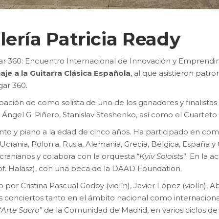
lería Patricia Ready
ar 360: Encuentro Internacional de Innovación y Emprendimie
je a la Guitarra Clásica Española
, al que asistieron patr
ar 360.
ipación de como solista de uno de los ganadores y finalistas
a Ángel G. Piñero, Stanislav Steshenko, así como el Cuarteto
nto y piano a la edad de cinco años. Ha participado en com
crania, Polonia, Rusia, Alemania, Grecia, Bélgica, España y 
cranianos y colabora con la orquesta “
Kyiv Soloists
”. En la a
of. Halasz), con una beca de la DAAD Foundation.
por Cristina Pascual Godoy (violín), Javier López (violín), A
 conciertos tanto en el ámbito nacional como internacional
“Arte Sacro”
de la Comunidad de Madrid, en varios ciclos de 