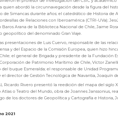
vinieron el profesor de Investigación del CSIC y académic
rra quien abordó la circunnavegación desde la figura del his
o de Simancas durante años; el catedrático de Historia de A
desillas de Relaciones con Iberoamérica (CTRI-UVa); Jesús V
Baros Arana de la Biblioteca Nacional de Chile, Jaime Rosen
o geopolítico del denominado Gran Viaje.
as presentaciones de Luis Cuervo, responsable de las relac
fensa y del Espacio de la Comisión Europea, quien hizo hin
Chile; el general de Brigada y presidente de la Fundación E
 Corporación de Patrimonio Marítimo de Chile, Víctor Zanel
 del buque Esmeralda; el responsable de Unidad Programa
 y el director de Gestión Tecnológica de Navantia, Joaquín de
SAL Ricardo Rivero presentó la reedición del mapa del siglo 
Atlas o Teatro del Mundo, obra de Joannes Janssonius, real
 de los doctores de Geopolítica y Cartografía e Historia, J
no 2021