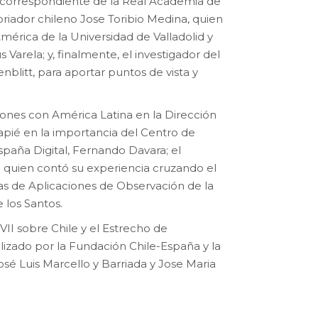
o correspondiente de la Real Academia de
toriador chileno Jose Toribio Medina, quien
mérica de la Universidad de Valladolid y
arela; y, finalmente, el investigador del
blitt, para aportar puntos de vista y
iones con América Latina en la Dirección
capié en la importancia del Centro de
spaña Digital, Fernando Davara; el
li quien contó su experiencia cruzando el
s de Aplicaciones de Observación de la
 los Santos.
XVII sobre Chile y el Estrecho de
izado por la Fundación Chile-España y la
osé Luis Marcello y Barriada y Jose Maria