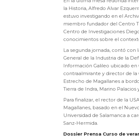
En la última mesa redonda inter
la Historia, Alfredo Alvar Ezque
estuvo investigando en el Archiv
miembro fundador del Centro Tor
Centro de Investigaciones Diego 
conocimientos sobre el context
La segunda jornada, contó con l
General de la Industria de la De
Información Galileo ubicado en 
contraalmirante y director de la
Estrecho de Magallanes a bordo
Tierra de Indra, Marino Palacios
Para finalizar, el rector de la U
Magallanes, basado en el Nuevo 
Universidad de Salamanca a cargo
Sanz-Hermida.
Dossier Prensa Curso de vera