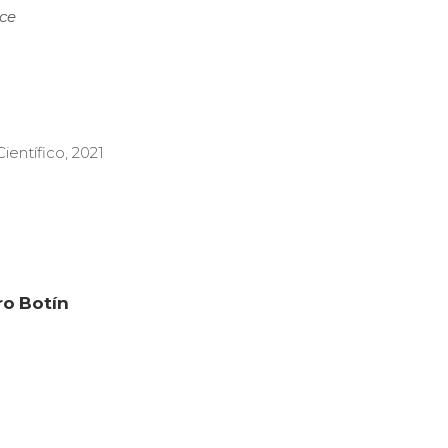
ce
ientífico
,
2021
ro Botín
Páginas l