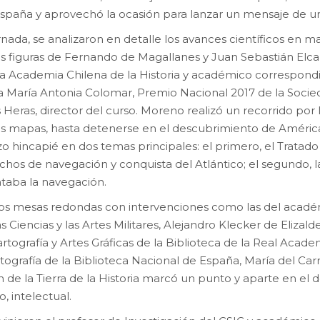
 España y aprovechó la ocasión para lanzar un mensaje de un
nada, se analizaron en detalle los avances científicos en mat
as figuras de Fernando de Magallanes y Juan Sebastián El
 Academia Chilena de la Historia y académico correspondie
ra María Antonia Colomar, Premio Nacional 2017 de la Soc
s Heras, director del curso. Moreno realizó un recorrido p
s mapas, hasta detenerse en el descubrimiento de América
zo hincapié en dos temas principales: el primero, el Tratado
chos de navegación y conquista del Atlántico; el segundo, l
taba la navegación.
dos mesas redondas con intervenciones como las del acad
s Ciencias y las Artes Militares, Alejandro Klecker de Eliza
tografía y Artes Gráficas de la Biblioteca de la Real Acade
Cartografía de la Biblioteca Nacional de España, María del C
de la Tierra de la Historia marcó un punto y aparte en el de
, intelectual.