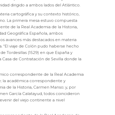
idad dirigido a ambos lados del Atlántico.
eria cartográfica y su contexto histórico,
cano. La primera mesa estuvo compuesta
nte de la Real Academia de la Historia,
iedad Geográfica Española, ambos
or los avances más destacados en materia
. “El viaje de Colón pudo haberse hecho
 de Tordesillas (1529) en que España y
a Casa de Contratación de Sevilla donde la
émico correspondiente de la Real Academia
lde; la académica correspondiente y
mia de la Historia, Carmen Manso; y, por
armen García Calatayud, todos coincidieron
venir del viejo continente a nivel