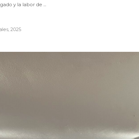
egado y la labor de
ales
,
2025