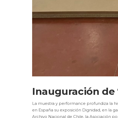
Inauguración de
La muestra y performance profundiza la hist
en España su exposición Dignidad, en la ga
Archivo Nacional de Chile, la Asociación