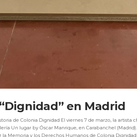
 “Dignidad” en Madrid
oria de Colonia Dignidad El viernes 7 de marzo, la artista 
lería Un lugar by Óscar Manrique, en Carabanchel (Madrid)
 por la Memoria y los Derechos Humanos de Colonia Dignida