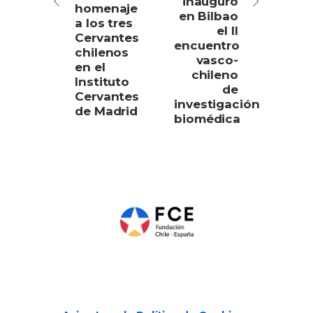
inauguró
homenaje
en Bilbao
a los tres
el II
Cervantes
encuentro
chilenos
vasco-
en el
chileno
Instituto
de
Cervantes
investigación
de Madrid
biomédica
Páginas legales