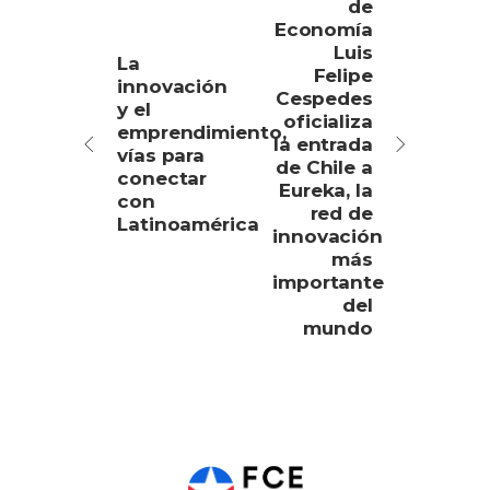
de
Economía
Luis
La
Felipe
innovación
Cespedes
y el
oficializa
emprendimiento,
la entrada
vías para
de Chile a
conectar
Eureka, la
con
red de
Latinoamérica
innovación
más
importante
del
mundo