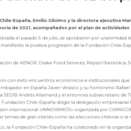
Chile-España, Emilio Gilolmo y la directora ejecutiva M
ria de 2021, acompañados por el plan de actividades r
lebrada el pasado 5 de julio, se aprobaron por unanimidad l
 manifiesto la positiva progresión de la Fundación Chile-E
ación de AENOR, Drake Food Services, Repsol Ibereólica, 
zaron con éxito encuentros económicos e institucionales q
embajador en España Javier Velasco y su homónimo Rafael 
e la SEGIB Andrés Allamand y el entonces subsecretario d
 Fundación Chile-España dirigió la delegación empresarial
isión internacional «INNOVAMOS» organizada por CAMACOE
ar temas de gran interés como las elecciones chilenas o la 
co, la Fundación Chile-España ha colaborado en la organiza