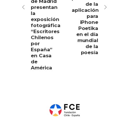
de Madrid
de la
presentan
aplicación
la
para
exposición
iPhone
fotográfica
Poetika
“Escritores
en el día
Chilenos
mundial
por
de la
España”
poesía
en Casa
de
América