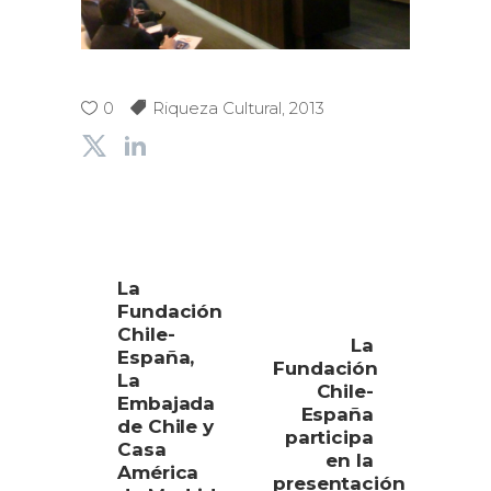
0
Riqueza Cultural
,
2013
La
Fundación
Chile-
La
España,
Fundación
La
Chile-
Embajada
España
de Chile y
participa
Casa
en la
América
presentación